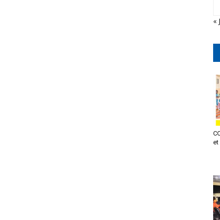
« 
CO
et