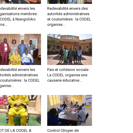
devabilité envers les
Redevabilité envers des
ganisations membres :
autorités administratives
 CODEL à Niangoloko
et coutumières : la CODEL
ns...
organise...
devabilité envers les
Paix et cohésion sociale :
torités administratives
La CODEL organise une
 coutumières : la CODEL
causerie éducative...
ganise...
OT DE LA CODEL A
Control Citoyen de