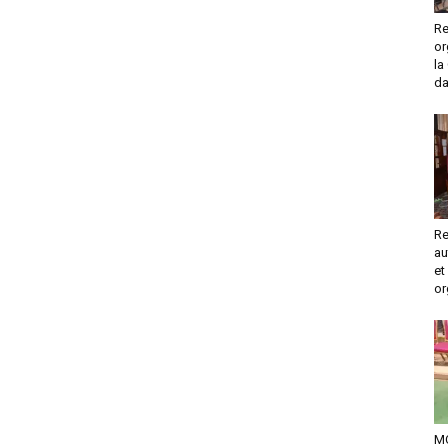
Re
or
la
da
Re
au
et
or
M