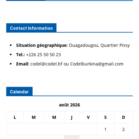
Contact Information
Situation géographique:
Ouagadougou, Quartier Pissy
Tel.:
+226 25 50 50 23
Email:
codel@codel.bf ou Codelburkina@gmail.com
Calendar
août 2026
L
M
M
J
V
S
D
1
2