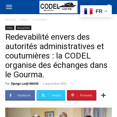
FR
Accueil
Infos
Actualités
Infos
Actualités
Redevabilité envers des
autorités administratives et
coutumières : la CODEL
organise des échanges dans
le Gourma.
Par
Django Ladji MASSE
-
2 septembre 2024
Facebook
Twitter
Pinterest