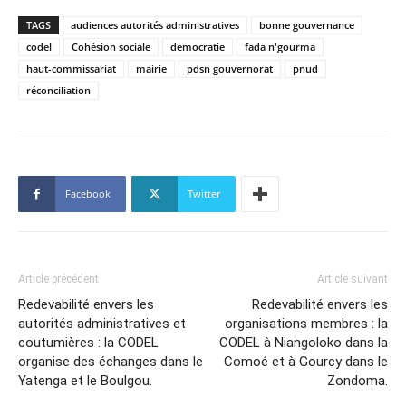
TAGS
audiences autorités administratives
bonne gouvernance
codel
Cohésion sociale
democratie
fada n'gourma
haut-commissariat
mairie
pdsn gouvernorat
pnud
réconciliation
Facebook
Twitter
Article précédent
Article suivant
Redevabilité envers les
Redevabilité envers les
autorités administratives et
organisations membres : la
coutumières : la CODEL
CODEL à Niangoloko dans la
organise des échanges dans le
Comoé et à Gourcy dans le
Yatenga et le Boulgou.
Zondoma.