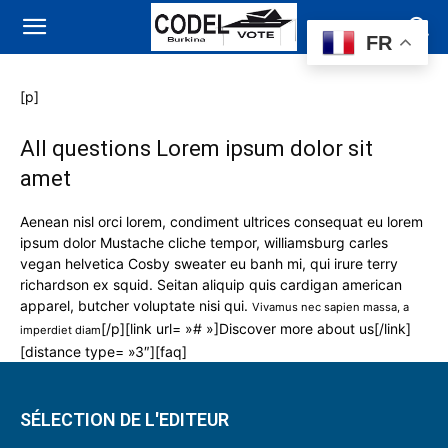
FR
[p]
All questions Lorem ipsum dolor sit
amet
Aenean nisl orci lorem, condiment ultrices consequat eu lorem
ipsum dolor Mustache cliche tempor, williamsburg carles
vegan helvetica Cosby sweater eu banh mi, qui irure terry
richardson ex squid. Seitan aliquip quis cardigan american
apparel, butcher voluptate nisi qui.
Vivamus nec sapien massa, a
[/p][link url= »# »]Discover more about us[/link]
imperdiet diam
[distance type= »3″][faq]
SÉLECTION DE L'EDITEUR