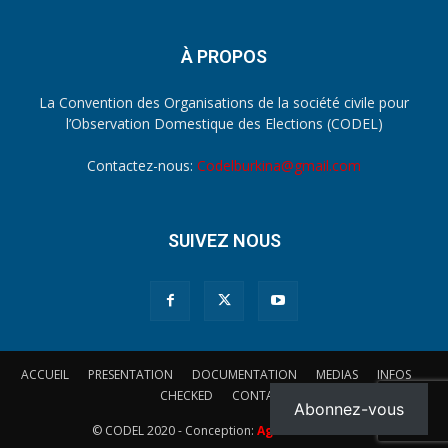
À PROPOS
La Convention des Organisations de la société civile pour
l’Observation Domestique des Elections (CODEL)
Contactez-nous:
Codelburkina@gmail.com
SUIVEZ NOUS
ACCUEIL
PRESENTATION
DOCUMENTATION
MEDIAS
INFOS
CHECKED
CONTACT
Abonnez-vous
© CODEL 2020 - Conception:
Agence
UBICOM