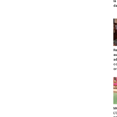
la
da
Re
au
ad
co
or
M
L