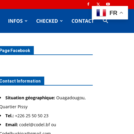
FR
INFOS
CHECKED
CONTACT
Page Facebook
Contact Information
Situation géographique:
Ouagadougou,
Quartier Pissy
Tel.:
+226 25 50 50 23
Email:
codel@codel.bf ou
Codelburkina@gmail.com