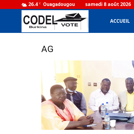
26.4
samedi 8 août 2026
C
Ouagadougou
CODEL
ACCUEIL
Burkina
AG