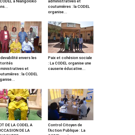
 CODEL à Niangoloko
administratives et
ns...
coutumières : la CODEL
organise...
devabilité envers les
Paix et cohésion sociale
torités
: La CODEL organise une
ministratives et
causerie éducative...
utumières : la CODEL
ganise...
OT DE LA CODEL A
Control Citoyen de
’OCCASION DE LA
l’Action Publique : La