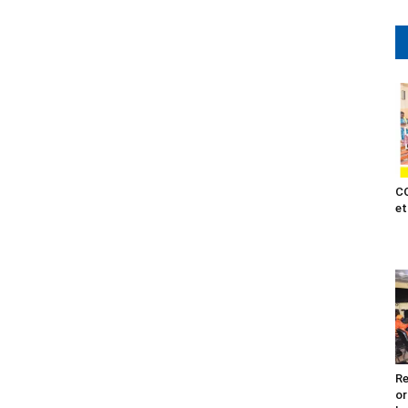
CO
et
Re
or