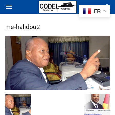
FR
me-halidou2