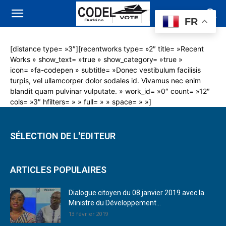
FR
[distance type= »3″][recentworks type= »2″ title= »Recent
Works » show_text= »true » show_category= »true »
icon= »fa-codepen » subtitle= »Donec vestibulum facilisis
turpis, vel ullamcorper dolor sodales id. Vivamus nec enim
blandit quam pulvinar vulputate. » work_id= »0″ count= »12″
cols= »3″ hfilters= » » full= » » space= » »]
SÉLECTION DE L'EDITEUR
ARTICLES POPULAIRES
Dialogue citoyen du 08 janvier 2019 avec la
Ministre du Développement...
13 février 2019