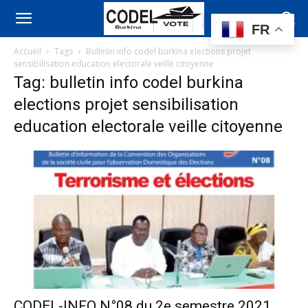
FR
Accueil
Tags
Bulletin info codel burkina elections projet
sensibilisation education electorale veille citoyenne
Tag: bulletin info codel burkina
elections projet sensibilisation
education electorale veille citoyenne
CODEL-INFO N°08 du 2e semestre 2021