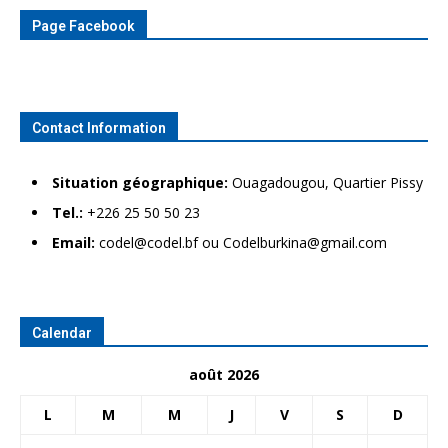
Page Facebook
Contact Information
Situation géographique:
Ouagadougou, Quartier Pissy
Tel.:
+226 25 50 50 23
Email:
codel@codel.bf ou Codelburkina@gmail.com
Calendar
août 2026
L
M
M
J
V
S
D