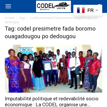
FR
Accueil
Tags
Codel presimetre fada boromo ouagadougou po
dedougou
Tag: codel presimetre fada boromo
ouagadougou po dedougou
Imputabilité politique et redevabilité socio
économique : La CODEL organise une...