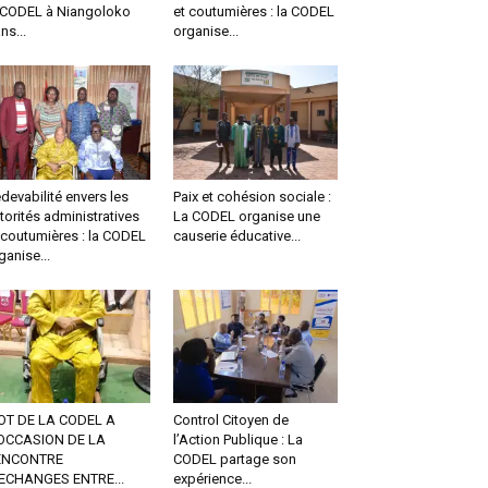
 CODEL à Niangoloko
et coutumières : la CODEL
ns...
organise...
devabilité envers les
Paix et cohésion sociale :
torités administratives
La CODEL organise une
 coutumières : la CODEL
causerie éducative...
ganise...
OT DE LA CODEL A
Control Citoyen de
OCCASION DE LA
l’Action Publique : La
ENCONTRE
CODEL partage son
ECHANGES ENTRE...
expérience...