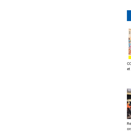
CO
et
Re
or