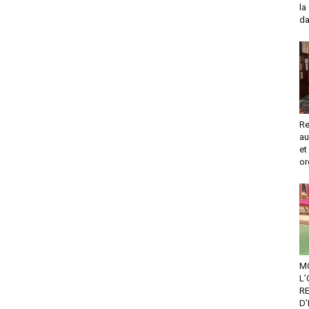
la
da
Re
au
et
or
M
L’
R
D’