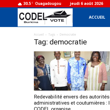
30.5
jeudi 6 août 2026
C
Ouagadougou
CODEL
ACCUEIL
Accueil
Tags
Democratie
Burkina
Tag: democratie
Redevabilité envers des autorités
administratives et coutumières : 
CODEL organise...