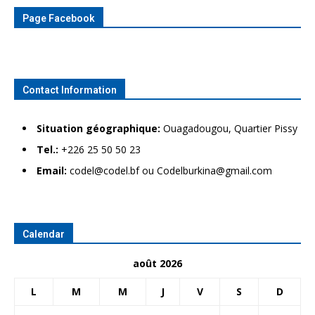
Page Facebook
Contact Information
Situation géographique:
Ouagadougou, Quartier Pissy
Tel.:
+226 25 50 50 23
Email:
codel@codel.bf ou Codelburkina@gmail.com
Calendar
août 2026
L
M
M
J
V
S
D