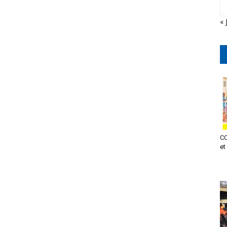
« 
CO
et