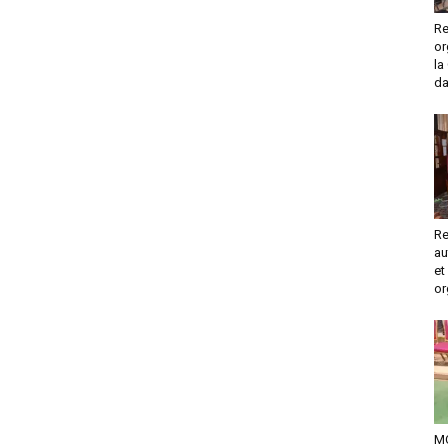
Re
or
la
da
Re
au
et
or
M