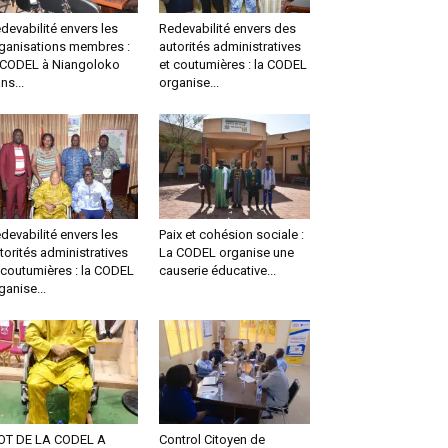
devabilité envers les
Redevabilité envers des
ganisations membres :
autorités administratives
 CODEL à Niangoloko
et coutumières : la CODEL
ns...
organise...
devabilité envers les
Paix et cohésion sociale :
torités administratives
La CODEL organise une
 coutumières : la CODEL
causerie éducative...
ganise...
OT DE LA CODEL A
Control Citoyen de