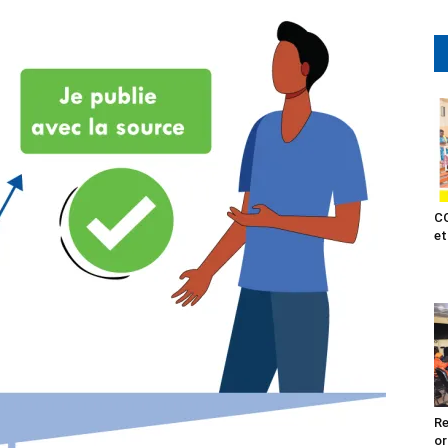
CO
et
Re
or