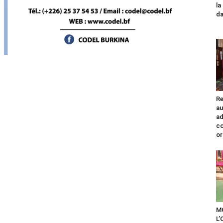
la
da
Re
au
ad
co
or
M
L