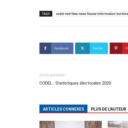
TAGS
codel ned fake news fausse information burkina 
Facebook
Twitter
P
Article précédent
CODEL : Statistiques électorales 2020
ARTICLES CONNEXES
PLUS DE L'AUTEUR