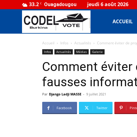
33.2
jeudi 6 août 2026
C
Ouagadougou
CODEL
ACCUEIL
Accueil
Infos
Actualités
Comment éviter de prop
Burkina
Infos
Actualités
Médias
Galerie
Comment éviter 
fausses informa
Par
Django Ladji MASSE
-
9 juillet 2021
Facebook
Twitter
Pint