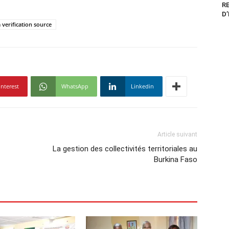
R
D
verification source
interest
WhatsApp
Linkedin
Article suivant
La gestion des collectivités territoriales au
Burkina Faso