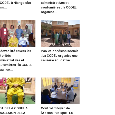
 CODEL à Niangoloko
administratives et
ns...
coutumières : la CODEL
organise...
devabilité envers les
Paix et cohésion sociale
torités
: La CODEL organise une
ministratives et
causerie éducative...
utumières : la CODEL
ganise...
OT DE LA CODEL A
Control Citoyen de
’OCCASION DE LA
l’Action Publique : La