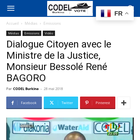
FR
Accueil
Médias
Emissions
Médias
Emissions
Vidéo
Dialogue Citoyen avec le
Ministre de la Justice,
Monsieur Bessolé René
BAGORO
Par
CODEL Burkina
-
28 mai 2018
Facebook
Twitter
Pinterest