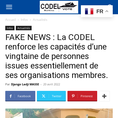
FR
Accueil
Infos
Actualités
Infos
Actualités
FAKE NEWS : La CODEL
renforce les capacités d’une
vingtaine de personnes
issues essentiellement de
ses organisations membres.
Par
Django Ladji MASSE
-
20 avril 2022
Facebook
Twitter
Pinterest