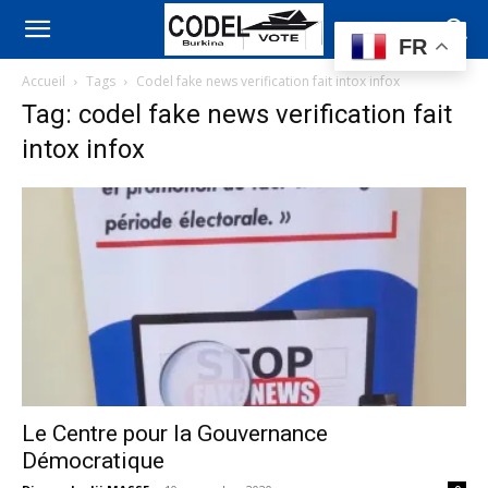
FR
Accueil
Tags
Codel fake news verification fait intox infox
Tag: codel fake news verification fait
intox infox
Le Centre pour la Gouvernance
Démocratique