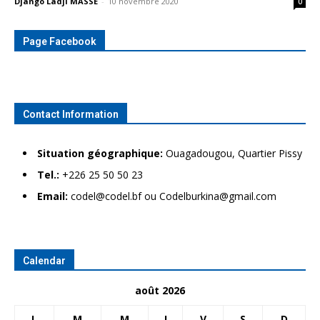
Django Ladji MASSE
-
10 novembre 2020
0
Page Facebook
Contact Information
Situation géographique:
Ouagadougou, Quartier Pissy
Tel.:
+226 25 50 50 23
Email:
codel@codel.bf ou Codelburkina@gmail.com
Calendar
août 2026
L
M
M
J
V
S
D