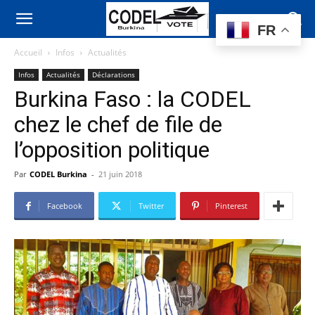
FR
Accueil
Infos
Actualités
Infos
Actualités
Déclarations
Burkina Faso : la CODEL
chez le chef de file de
l’opposition politique
Par
CODEL Burkina
-
21 juin 2018
Facebook
Twitter
Pinterest