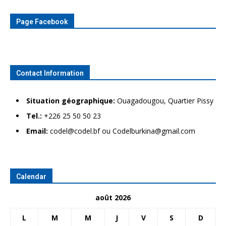
Page Facebook
Contact Information
Situation géographique:
Ouagadougou, Quartier Pissy
Tel.:
+226 25 50 50 23
Email:
codel@codel.bf ou Codelburkina@gmail.com
Calendar
août 2026
L
M
M
J
V
S
D