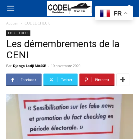
FR
Accueil
CODEL CHECK
CODEL CHECK
Les démembrements de la
CENI
Par
Django Ladji MASSE
-
10 novembre 2020
Facebook
Twitter
Pinterest