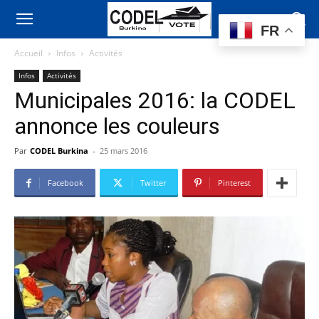
FR
Accueil
Infos
Activités
Infos
Activités
Municipales 2016: la CODEL
annonce les couleurs
Par
CODEL Burkina
-
25 mars 2016
Facebook
Twitter
Pinterest