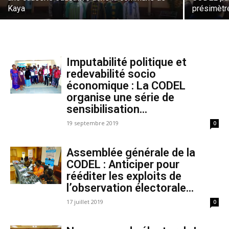
Kaya
présimètr
Imputabilité politique et
redevabilité socio
économique : La CODEL
organise une série de
sensibilisation...
19 septembre 2019
0
Assemblée générale de la
CODEL : Anticiper pour
rééditer les exploits de
l’observation électorale...
17 juillet 2019
0